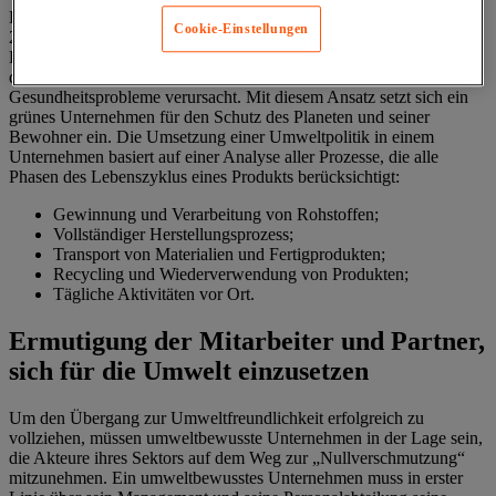
Der europäische Aktionsplan „Null Umweltverschmutzung bis
Cookie-Einstellungen
2050“ ist ein Bekenntnis zum grünen Wandel in den Ländern der
Europäischen Union. Dieses Programm zielt auf die Bekämpfung
der Luft-, Wasser- und Bodenverschmutzung ab, die zahlreiche
Gesundheitsprobleme verursacht. Mit diesem Ansatz setzt sich ein
grünes Unternehmen für den Schutz des Planeten und seiner
Bewohner ein. Die Umsetzung einer Umweltpolitik in einem
Unternehmen basiert auf einer Analyse aller Prozesse, die alle
Phasen des Lebenszyklus eines Produkts berücksichtigt:
Gewinnung und Verarbeitung von Rohstoffen;
Vollständiger Herstellungsprozess;
Transport von Materialien und Fertigprodukten;
Recycling und Wiederverwendung von Produkten;
Tägliche Aktivitäten vor Ort.
Ermutigung der Mitarbeiter und Partner,
sich für die Umwelt einzusetzen
Um den Übergang zur Umweltfreundlichkeit erfolgreich zu
vollziehen, müssen umweltbewusste Unternehmen in der Lage sein,
die Akteure ihres Sektors auf dem Weg zur „Nullverschmutzung“
mitzunehmen. Ein umweltbewusstes Unternehmen muss in erster