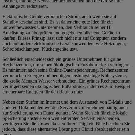
löschen, unnötige Newsletter abzubestellen und die Größe ihrer
Anhänge zu reduzieren.
Elektronische Geräte verbrauchen Strom, auch wenn sie auf
Standby geschaltet sind. Es ist daher eine gute Idee für ein
umweltbewusstes Unternehmen, den Verbrauch seiner IT-
Ausrüstung zu überprüfen und gegebenenfalls neue Geräte zu
kaufen. Dieses Prinzip lässt sich nicht nur auf Computer, sondern
auch auf andere elektronische Geräte anwenden, wie Heizungen,
Schreibtischlampen, Küchengeräte usw.
Schließlich entscheidet sich ein grünes Unternehmen für grüne
Rechenzentren, um seinen ökologischen Fußabdruck zu verringern.
Es minimiert auch seine Online-Datenspeicherung. Rechenzentren
verbrauchen Energie und benötigen leistungsfähige Kühlsysteme,
die große Mengen Wasser verbrauchen. Ein grünes Rechenzentrum
verringert seinen ökologischen Fußabdruck, indem es zum Beispiel
erneuerbare Energien für den Betrieb nutzt.
Neben dem Surfen im Internet und dem Austausch von E-Mails und
anderen Dokumenten werden Server in Unternehmen häufig auch
zur Speicherung von Daten genutzt. Wenn Sie sich für eine lokale
Speicherung anstelle von weit entfernten Servern entscheiden,
verringern Sie die Umweltkosten Ihrer Tätigkeit. Bitte beachten Sie
jedoch, dass diese alternative Lösung zur Cloud absolut sicher sein
muss.