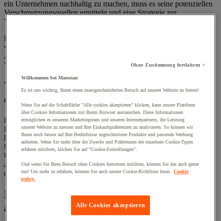
ein Unternehmen nachhaltig zu machen, muss es seine potenziellen
Verschmutzungsquellen ermitteln und eine Strategie zur
Verringerung seiner Umweltauswirkungen durchsetzen.
Entdecken Sie die Säulen eines grünen Unternehmens: Die zu
verfolgende Strategie, die Umsetzung einer grünen Lieferkette, das
Abfallmanagement und der Kampf gegen die digitale
Verschmutzung.
Ohne Zustimmung fortfahren >
Willkommen bei Manutan
Wie kann man ein grünes Unternehmen
Es ist uns wichtig, Ihnen einen massgeschneiderten Besuch auf unserer Website zu bieten!
definieren?
Wenn Sie auf die Schaltfläche "Alle cookies akzeptieren" klicken, kann unsere Plattform
über Cookies Informationen mit Ihrem Browser austauschen. Diese Informationen
Ein grünes Unternehmen berücksichtigt bei all seinen
ermöglichen es unserem Marketingteam und unseren Internetpartnern, die Leistung
unserer Website zu messen und Ihre Einkaufspräferenzen zu analysieren. So können wir
Entscheidungen und Projekten die Umweltauswirkungen. Darüber
Ihnen noch besser auf Ihre Bedürfnisse zugeschnittene Produkte und passende Werbung
hinaus reduziert es die durch seine Aktivitäten verursachte
anbieten. Wenn Sie mehr über die Zwecke und Präferenzen der einzelnen Cookie-Typen
Umweltverschmutzung durch die Durchführung von
erfahren möchten, klicken Sie auf "Cookie-Einstellungen".
Umweltmaßnahmen. Umweltbewusste Unternehmen versuchen
auch, die Menschen und Unternehmen in ihrer Umgebung zu
Und wenn Sie Ihren Besuch ohne Cookies fortsetzen möchten, können Sie das auch gerne
tun! Um mehr zu erfahren, können Sie auch unsere Cookie-Richtlinie lesen.
Cookie
ermutigen, sich zu engagieren.
policy.
Eine Strategie im Einklang mit den
aktuellen Zielen
Alle Cookies akzeptieren