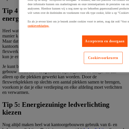
deze informatie kunnen ons marketingteam en onze internetpartners de prestaties van 
analyseren. Hierdoor kunnen wij u nog meer op uw behoeften gepersonaliseerd producte
Tip 4: Flexibel werken in het
wilt weten over de doeleinden en voorkeuren voor elk type cookie, klikt u op "Cookiev
energiezuinige FlexOffice
En als je ervoor kiest om je bezoek zonder cookies voort te zetten, mag dat ook! Voor 
cookieverklaring.
Heel wat werknemers vinden flexibel werken een must. Op die
manier kan iedereen werken waar, wanneer en hoe hij of zij dat wilt.
Maar dat betekent niet dat je met een gigantische energieverspillende
Accepteren en doorgaan
kantoortuin hoeft te werken. Je hoeft ook niet door het hele gebouw
flexwerkplekken aan te bieden. Sterker nog, net met een
FlexOffice
kun je energiezuinige keuzes maken.
Cookievoorkeuren
Je kunt bijvoorbeeld zorgen dat er alleen op bepaalde plekken in het
gebouw
flexibele werkplekken
zijn ingericht en aangeven dat
alleen op die plekken gewerkt kan worden. Door de
flexwerkplekken op slechts een aantal plekken samen te brengen,
voorkom je dat je elke verdieping en elke afdeling moet verlichten
en verwarmen.
Tip 5: Energiezuinige ledverlichting
kiezen
Nog altijd maken heel wat kantoorgebouwen gebruik van tl- en