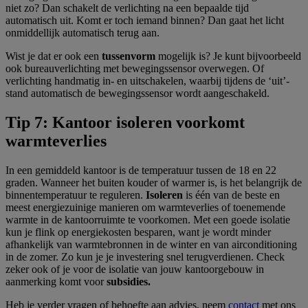
niet zo? Dan schakelt de verlichting na een bepaalde tijd
automatisch uit. Komt er toch iemand binnen? Dan gaat het licht
onmiddellijk automatisch terug aan.
Wist je dat er ook een
tussenvorm
mogelijk is? Je kunt bijvoorbeeld
ook bureauverlichting met bewegingssensor overwegen. Of
verlichting handmatig in- en uitschakelen, waarbij tijdens de ‘uit’-
stand automatisch de bewegingssensor wordt aangeschakeld.
Tip 7: Kantoor isoleren voorkomt
warmteverlies
In een gemiddeld kantoor is de temperatuur tussen de 18 en 22
graden. Wanneer het buiten kouder of warmer is, is het belangrijk de
binnentemperatuur te reguleren.
Isoleren
is één van de beste en
meest energiezuinige manieren om warmteverlies of toenemende
warmte in de kantoorruimte te voorkomen. Met een goede isolatie
kun je flink op energiekosten besparen, want je wordt minder
afhankelijk van warmtebronnen in de winter en van airconditioning
in de zomer. Zo kun je je investering snel terugverdienen. Check
zeker ook of je voor de isolatie van jouw kantoorgebouw in
aanmerking komt voor
subsidies.
Heb je verder vragen of behoefte aan advies, neem
contact
met ons