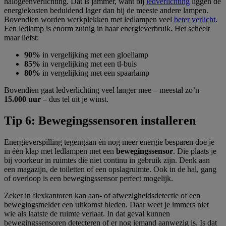
halogeenverlichting. Dat is jammer, want bij
ledverlichting
liggen de
energiekosten beduidend lager dan bij de meeste andere lampen.
Bovendien worden werkplekken met ledlampen veel
beter verlicht
.
Een ledlamp is enorm zuinig in haar energieverbruik. Het scheelt
maar liefst:
90%
in vergelijking met een gloeilamp
85%
in vergelijking met een tl-buis
80%
in vergelijking met een spaarlamp
Bovendien gaat ledverlichting veel langer mee – meestal zo’n
15.000 uur
– dus tel uit je winst.
Tip 6: Bewegingssensoren installeren
Energieverspilling tegengaan én nog meer energie besparen doe je
in één klap met ledlampen met een
bewegingssensor
. Die plaats je
bij voorkeur in ruimtes die niet continu in gebruik zijn. Denk aan
een magazijn, de toiletten of een opslagruimte. Ook in de hal, gang
of overloop is een bewegingssensor perfect mogelijk.
Zeker in flexkantoren kan aan- of afwezigheidsdetectie of een
bewegingsmelder een uitkomst bieden. Daar weet je immers niet
wie als laatste de ruimte verlaat. In dat geval kunnen
bewegingssensoren detecteren of er nog iemand aanwezig is. Is dat