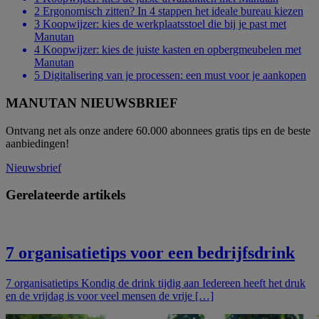
2
Ergonomisch zitten? In 4 stappen het ideale bureau kiezen
3
Koopwijzer: kies de werkplaatsstoel die bij je past met
Manutan
4
Koopwijzer: kies de juiste kasten en opbergmeubelen met
Manutan
5
Digitalisering van je processen: een must voor je aankopen
MANUTAN NIEUWSBRIEF
Ontvang net als onze andere 60.000 abonnees gratis tips en de beste
aanbiedingen!
Nieuwsbrief
Gerelateerde artikels
7 organisatietips voor een bedrijfsdrink
7 organisatietips Kondig de drink tijdig aan Iedereen heeft het druk
en de vrijdag is voor veel mensen de vrije […]