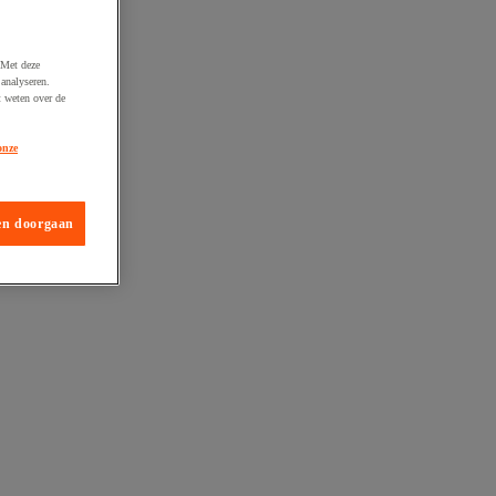
 Met deze
analyseren.
t weten over de
onze
en doorgaan