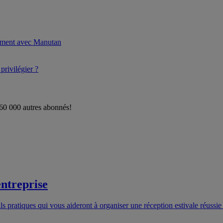
gement avec Manutan
rivilégier ?
 60 000 autres abonnés!
entreprise
ls pratiques qui vous aideront à organiser une réception estivale réussi