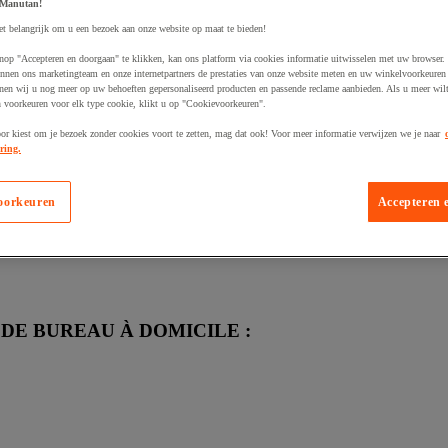
 Manutan!
et belangrijk om u een bezoek aan onze website op maat te bieden!
s en tant qu’entrepreneur. Lisez notre Livre blanc.
nop "Accepteren en doorgaan" te klikken, kan ons platform via cookies informatie uitwisselen met uw browser.
nnen ons marketingteam en onze internetpartners de prestaties van onze website meten en uw winkelvoorkeuren 
nen wij u nog meer op uw behoeften gepersonaliseerd producten en passende reclame aanbieden. Als u meer wil
n voorkeuren voor elk type cookie, klikt u op "Cookievoorkeuren".
ez :
oor kiest om je bezoek zonder cookies voort te zetten, mag dat ook! Voor meer informatie verwijzen we je naar
ring.
environnement
l
oorkeuren
Accepteren 
létravail
i optimise l’ergonomie
DE BUREAU À DOMICILE :