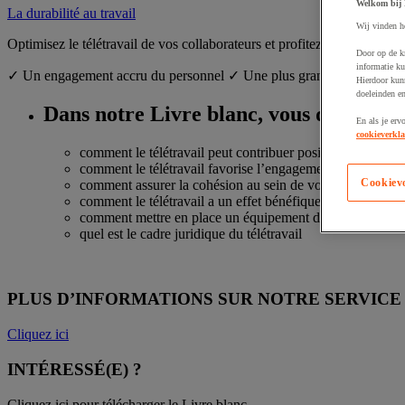
Welkom bij
La durabilité au travail
Wij vinden h
Optimisez le télétravail de vos collaborateurs et profitez des avantage
Door op de k
informatie ku
✓ Un engagement accru du personnel ✓ Une plus grande cohésion
Hierdoor kun
doeleinden e
Dans notre Livre blanc, vous découvrir
En als je erv
cookieverkla
comment le télétravail peut contribuer positivement à l’
comment le télétravail favorise l’engagement du personne
Cookiev
comment assurer la cohésion au sein de votre équipe en té
comment le télétravail a un effet bénéfique sur la santé
comment mettre en place un équipement de télétravail qu
quel est le cadre juridique du télétravail
PLUS D’INFORMATIONS SUR NOTRE SERVICE 
Cliquez ici
INTÉRESSÉ(E) ?
Cliquez ici pour télécharger le Livre blanc.