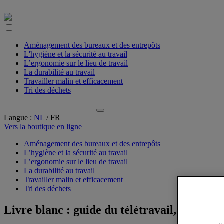
Aménagement des bureaux et des entrepôts
L'hygiène et la sécurité au travail
L’ergonomie sur le lieu de travail
La durabilité au travail
Travailler malin et efficacement
Tri des déchets
Langue
:
NL
/
FR
Vers la boutique en ligne
Aménagement des bureaux et des entrepôts
L’hygiène et la sécurité au travail
L’ergonomie sur le lieu de travail
La durabilité au travail
Travailler malin et efficacement
Tri des déchets
Livre blanc : guide du télétravail, commen