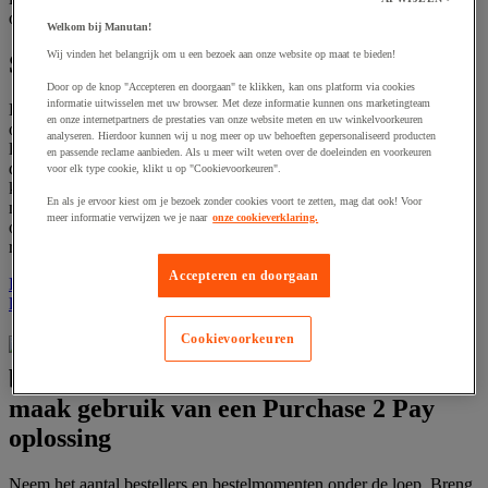
onderhouden van de relatie.
Welkom bij Manutan!
Wij vinden het belangrijk om u een bezoek aan onze website op maat te bieden!
Stap 2: verkort de lijst met leveranciers
Door op de knop "Accepteren en doorgaan" te klikken, kan ons platform via cookies
informatie uitwisselen met uw browser. Met deze informatie kunnen ons marketingteam
Het terugbrengen van het aantal leveranciers kan een enorme winst
en onze internetpartners de prestaties van onze website meten en uw winkelvoorkeuren
opleveren, maar is geen eenvoudige opgave. Bepaal eerst bij welke
analyseren. Hierdoor kunnen wij u nog meer op uw behoeften gepersonaliseerd producten
leveranciers maar een klein aantal producten wordt besteld en haal
en passende reclame aanbieden. Als u meer wilt weten over de doeleinden en voorkeuren
die uit het aanbod. Motiveer uw handelwijze, maak duidelijke
voor elk type cookie, klikt u op "Cookievoorkeuren".
keuzes, maar zorg dat er nog wel wat te kiezen is voor de
En als je ervoor kiest om je bezoek zonder cookies voort te zetten, mag dat ook! Voor
medewerkers. Als u kiest voor een grote leverancier, laat die dan
meer informatie verwijzen we je naar
onze cookieverklaring.
ook, zeker in het begin, volop investeren in het opbouwen van de
relatie met uw werknemers.
Accepteren en doorgaan
Lees hier meer over hoe u tot 25% kunt besparen op
leveranciersonderhoud >>>
Cookievoorkeuren
Stap 3:
breng de bestelfrequentie omlaag en
maak gebruik van een Purchase 2 Pay
oplossing
Neem het aantal bestellers en bestelmomenten onder de loep. Breng