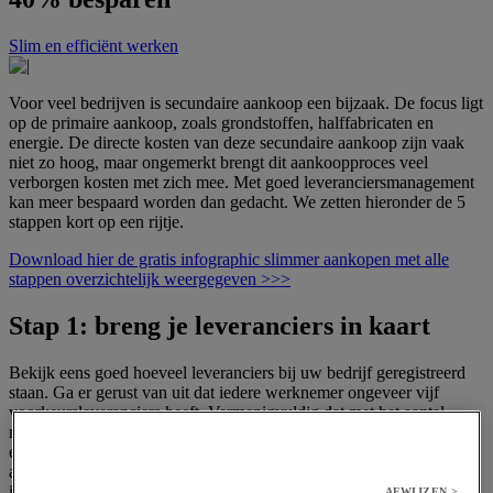
Slim en efficiënt werken
Voor veel bedrijven is secundaire aankoop een bijzaak. De focus ligt
op de primaire aankoop, zoals grondstoffen, halffabricaten en
energie. De directe kosten van deze secundaire aankoop zijn vaak
niet zo hoog, maar ongemerkt brengt dit aankoopproces veel
verborgen kosten met zich mee. Met goed leveranciersmanagement
kan meer bespaard worden dan gedacht. We zetten hieronder de 5
stappen kort op een rijtje.
Download hier de gratis infographic slimmer aankopen met alle
stappen overzichtelijk weergegeven >>>
Stap 1: breng je leveranciers in kaart
Bekijk eens goed hoeveel leveranciers bij uw bedrijf geregistreerd
staan. Ga er gerust van uit dat iedere werknemer ongeveer vijf
voorkeursleveranciers heeft. Vermenigvuldig dat met het aantal
medewerkers dat zelf bestelt, en u komt op een enorm aantal uit. En
elke leverancier vraagt uw aandacht. Aandacht, die zich vertaalt in
activiteiten zoals het onderhouden van de artikel- en bestelgegevens
in uw systemen, de prijs- en leveringsafspraken plus het
AFWIJZEN >