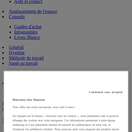
Aide et contact
Aménagement de l'espace
Conseils
Guides d'achat
Infographies
Livres Blancs
Général
Hygiène
Méthode de travail
Santé au travail
Ergonomie
Sécurité
Continuer sans accepter
Réglementation
Bienvenue chez Manutan
Retour au blog
Vous offrir une visite sur-mesure, nous tient à cœur !
Précédent
|
Suivant
En cliquant sur le bouton « Autoriser tous les cookies », notre plateforme web va pouvoir
Les 3 piliers d’un entrepôt performant
échanger des cookies avec votre navigateur. Ces informations permettent à notre équipe
marketing et à nos partenaires internet de mesurer les performances de notre site, et
d'analyser vos préférences d'achats. Nous pouvons ainsi vous proposer des produits encore