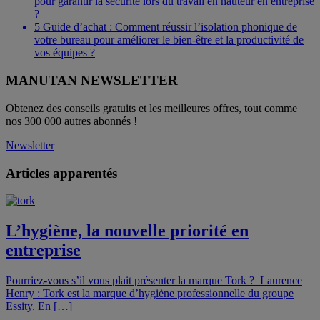
pour garantir la sécurité lors du travail en hauteur en entreprise
?
5
Guide d’achat : Comment réussir l’isolation phonique de
votre bureau pour améliorer le bien-être et la productivité de
vos équipes ?
MANUTAN NEWSLETTER
Obtenez des conseils gratuits et les meilleures offres, tout comme
nos 300 000 autres abonnés !
Newsletter
Articles apparentés
L’hygiène, la nouvelle priorité en
entreprise
Pourriez-vous s’il vous plait présenter la marque Tork ? Laurence
Henry : Tork est la marque d’hygiène professionnelle du groupe
Essity. En […]