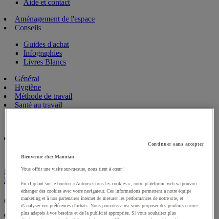
Aide et contact
Aménagement de l'espace
Conseils
Guides d'achat
Infographies
Livres Blancs
Général
Hygiène
Méthode de travail
Santé au travail
Ergonomie
Sécurité
Continuer sans accepter
Réglementation
Bienvenue chez Manutan
Vous offrir une visite sur-mesure, nous tient à cœur !
Retour au blog
Précédent
|
Suivant
En cliquant sur le bouton « Autoriser tous les cookies », notre plateforme web va pouvoir
échanger des cookies avec votre navigateur. Ces informations permettent à notre équipe
Comment optimiser la gestion de vos
marketing et à nos partenaires internet de mesurer les performances de notre site, et
d'analyser vos préférences d'achats. Nous pouvons ainsi vous proposer des produits encore
déchets en 4 étapes ?
plus adaptés à vos besoins et de la publicité appropriée. Si vous souhaitez plus