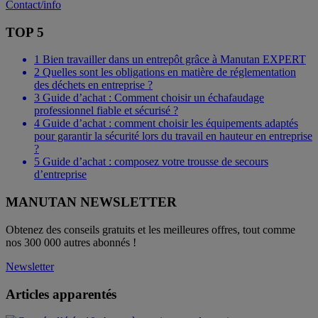
Contact/info
TOP 5
1
Bien travailler dans un entrepôt grâce à Manutan EXPERT
2
Quelles sont les obligations en matière de réglementation
des déchets en entreprise ?
3
Guide d’achat : Comment choisir un échafaudage
professionnel fiable et sécurisé ?
4
Guide d’achat : comment choisir les équipements adaptés
pour garantir la sécurité lors du travail en hauteur en entreprise
?
5
Guide d’achat : composez votre trousse de secours
d’entreprise
MANUTAN NEWSLETTER
Obtenez des conseils gratuits et les meilleures offres, tout comme
nos 300 000 autres abonnés !
Newsletter
Articles apparentés